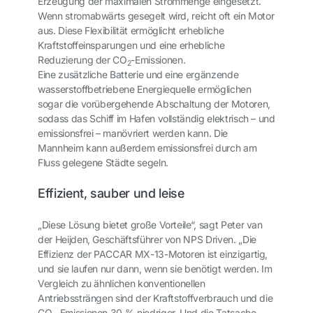
Erzeugung der maximalen Strommenge eingesetzt.
Wenn stromabwärts gesegelt wird, reicht oft ein Motor
aus. Diese Flexibilität ermöglicht erhebliche
Kraftstoffeinsparungen und eine erhebliche
Reduzierung der CO
-Emissionen.
2
Eine zusätzliche Batterie und eine ergänzende
wasserstoffbetriebene Energiequelle ermöglichen
sogar die vorübergehende Abschaltung der Motoren,
sodass das Schiff im Hafen vollständig elektrisch – und
emissionsfrei – manövriert werden kann. Die
Mannheim
kann außerdem emissionsfrei durch am
Fluss gelegene Städte segeln.
Effizient, sauber und leise
„Diese Lösung bietet große Vorteile“, sagt Peter van
der Heijden, Geschäftsführer von NPS Driven. „Die
Effizienz der PACCAR MX-13-Motoren ist einzigartig,
und sie laufen nur dann, wenn sie benötigt werden. Im
Vergleich zu ähnlichen konventionellen
Antriebssträngen sind der Kraftstoffverbrauch und die
CO
-Emissionen 30 % niedriger. Und die Tatsache,