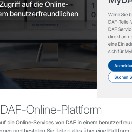
ugriff auf die Online-
nem benutzerfreundlichen
Wenn Sie be
DAF-Teile-
DAF Servic
direkt anme
eine Einla
sich für My
Anmeldu
Suchen Si
e DAF-Online-Plattform
 auf die Online-Services von DAF in einem benutzerfre
ngen und bestellen Sie Teile – alles über eine Plattform,