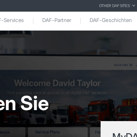
OTHER DAF SITES
-Services
DAF-Partner
DAF-Geschichten
n Sie
MyD