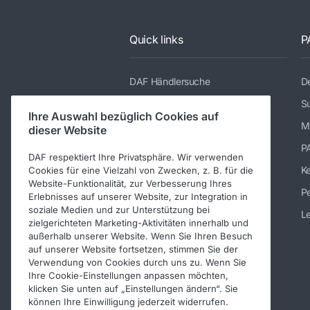
Quick links
P
DAF Händlersuche
De
Modellreihe
Su
Ihre Auswahl bezüglich Cookies auf
Dienstleistungen
M
dieser Website
Presse und Downloads
P
DAF respektiert Ihre Privatsphäre. Wir verwenden
Über DAF
K
Cookies für eine Vielzahl von Zwecken, z. B. für die
Website-Funktionalität, zur Verbesserung Ihres
Kontakt DAF Austria GmbH
Pe
Erlebnisses auf unserer Website, zur Integration in
soziale Medien und zur Unterstützung bei
Impressum
Le
zielgerichteten Marketing-Aktivitäten innerhalb und
Verhaltenskodex
außerhalb unserer Website. Wenn Sie Ihren Besuch
auf unserer Website fortsetzen, stimmen Sie der
Verwendung von Cookies durch uns zu. Wenn Sie
Ihre Cookie-Einstellungen anpassen möchten,
klicken Sie unten auf „Einstellungen ändern“. Sie
können Ihre Einwilligung jederzeit widerrufen.