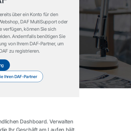
reits über ein Konto für den
Webshop, DAF MultiSupport oder
e verfügen, können Sie sich
lden. Andernfalls benötigen Sie
dung von Ihrem DAF-Partner, um
DAF zu registrieren.
ng
e Ihren DAF-Partner
undlichen Dashboard. Verwalten
 die Ihr Geschäft am Laufen hält.