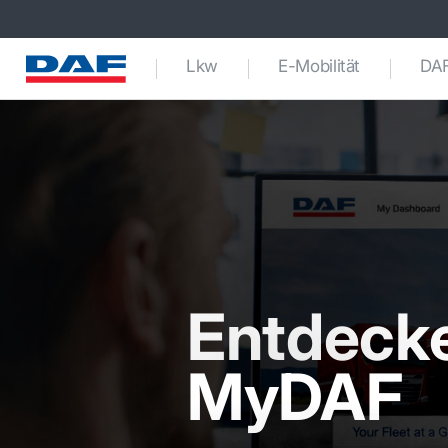
Lkw
E-Mobilität
DAF
Entdecke
MyDAF