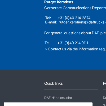
Rutger Kerstiens
Corporate Communications Depart
For general questions about DAF, ple
Tel:
+31 (0)40 214 9111
>
Contact us via the information req
Quick links
P
DAF Händlersuche
De
Modellreihe
Su