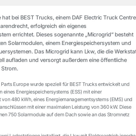
hat bei BEST Trucks, einem DAF Electric Truck Centre
arendrecht, erfolgreich ein eigenes
em errichtet. Dieses sogenannte „Microgrid“ besteht
ten Solarmodulen, einem Energiespeichersystem und
ersystemen. Das Microgrid kann Lkw, die die Werkstat
ll aufladen und versorgt außerdem eine öffentliche
t Strom.
Parts Europe wurde speziell für BEST Trucks entwickelt und
on eines Energiespeichersystems (ESS) mit einer
tät von 480 kWh, eines Energiemanagementsystems (EMS) und
eanschlüssen mit einer maximalen Leistung von 360 kW. Diese
denen 750 Solarmodule auf dem Dach sowie an das Stromnetz
wei Ladestationen installiert, die Lkw mit Elektroantrieb innerha