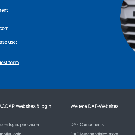
ment
ase use:
uest form
ACCAR Websites & login
Weitere DAF-Websites
aler login: paccar.net
DAF Components
pplier login
DAF Merchandising store