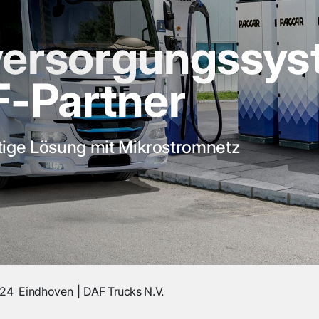
ersorgungssys
F-Partner
ltige Lösung mit Mikrostromnetz
024
Eindhoven
DAF Trucks N.V.