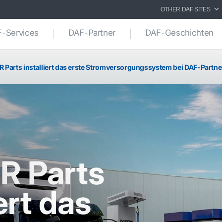
OTHER DAF SITES
-Services
DAF-Partner
DAF-Geschichten
 Parts installiert das erste Stromversorgungssystem bei DAF-Partne
 Parts
ert das