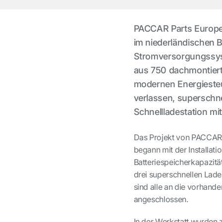
PACCAR Parts Europe 
im niederländischen B
Stromversorgungssyst
aus 750 dachmontier
modernen Energiesteu
verlassen, superschne
Schnellladestation mi
Das Projekt von PACCAR 
begann mit der Installati
Batteriespeicherkapazi
drei superschnellen Lad
sind alle an die vorhan
angeschlossen.
In der Werkstatt wurden z