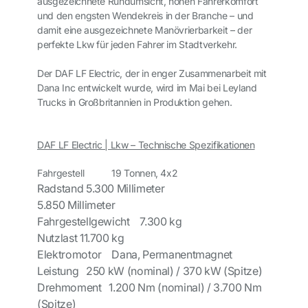
ausgezeichnete Rundumsicht, hohen Fahrerkomfort
und den engsten Wendekreis in der Branche – und
damit eine ausgezeichnete Manövrierbarkeit – der
perfekte Lkw für jeden Fahrer im Stadtverkehr.
Der DAF LF Electric, der in enger Zusammenarbeit mit
Dana Inc entwickelt wurde, wird im Mai bei Leyland
Trucks in Großbritannien in Produktion gehen.
DAF LF Electric | Lkw – Technische Spezifikationen
Fahrgestell
19 Tonnen, 4x2
Radstand
5.300 Millimeter
5.850 Millimeter
Fahrgestellgewicht
7.300 kg
Nutzlast
11.700 kg
Elektromotor
Dana, Permanentmagnet
Leistung
250 kW (nominal) / 370 kW (Spitze)
Drehmoment
1.200 Nm (nominal) / 3.700 Nm
(Spitze)