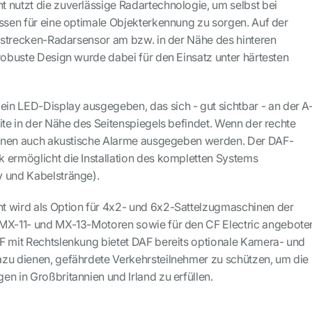
 nutzt die zuverlässige Radartechnologie, um selbst bei
issen für eine optimale Objekterkennung zu sorgen. Auf der
urzstrecken-Radarsensor am bzw. in der Nähe des hinteren
 robuste Design wurde dabei für den Einsatz unter härtesten
n LED-Display ausgegeben, das sich - gut sichtbar - an der A
ite in der Nähe des Seitenspiegels befindet. Wenn der rechte
können auch akustische Alarme ausgegeben werden. Der DAF-
 ermöglicht die Installation des kompletten Systems
y und Kabelstränge).
t wird als Option für 4x2- und 6x2-Sattelzugmaschinen der
 MX-11- und MX-13-Motoren sowie für den CF Electric angebote
F mit Rechtslenkung bietet DAF bereits optionale Kamera- und
zu dienen, gefährdete Verkehrsteilnehmer zu schützen, um die
n in Großbritannien und Irland zu erfüllen.