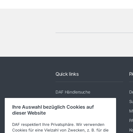
Quick links
P
DAF Händlersuche
De
Modellreihe
Su
Ihre Auswahl bezüglich Cookies auf
Dienstleistungen
M
dieser Website
Presse und Downloads
P
DAF respektiert Ihre Privatsphäre. Wir verwenden
Über DAF
K
Cookies für eine Vielzahl von Zwecken, z. B. für die