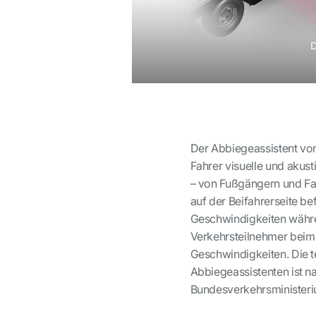
D
Der Abbiegeassistent von
Fahrer visuelle und akus
– von Fußgängern und Fah
auf der Beifahrerseite be
Geschwindigkeiten währe
Verkehrsteilnehmer beim
Geschwindigkeiten. Die 
Abbiegeassistenten ist 
Bundesverkehrsministerium