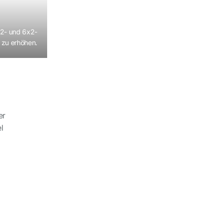
x2- und 6x2-
r zu erhöhen.
er
l