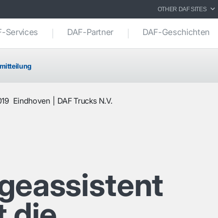
OTHER DAF SITES
-Services
DAF-Partner
DAF-Geschichten
mitteilung
019
Eindhoven
DAF Trucks N.V.
geassistent
 die