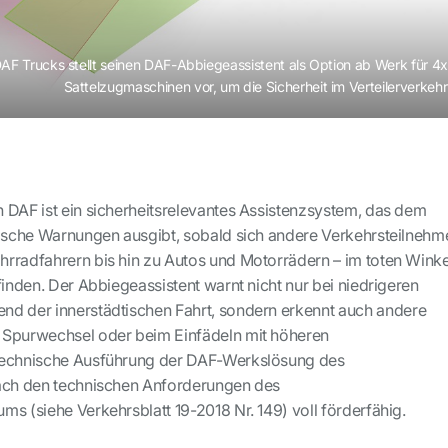
AF Trucks stellt seinen DAF-Abbiegeassistent als Option ab Werk für 4
Sattelzugmaschinen vor, um die Sicherheit im Verteilerverkeh
 DAF ist ein sicherheitsrelevantes Assistenzsystem, das dem
tische Warnungen ausgibt, sobald sich andere Verkehrsteilnehm
rradfahrern bis hin zu Autos und Motorrädern – im toten Winke
finden. Der Abbiegeassistent warnt nicht nur bei niedrigeren
nd der innerstädtischen Fahrt, sondern erkennt auch andere
 Spurwechsel oder beim Einfädeln mit höheren
technische Ausführung der DAF-Werkslösung des
nach den technischen Anforderungen des
s (siehe Verkehrsblatt 19-2018 Nr. 149) voll förderfähig.