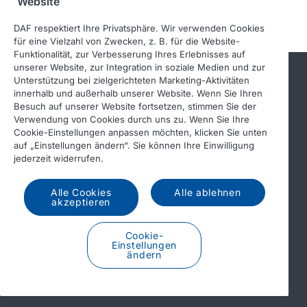
Website
DAF respektiert Ihre Privatsphäre. Wir verwenden Cookies
für eine Vielzahl von Zwecken, z. B. für die Website-
Funktionalität, zur Verbesserung Ihres Erlebnisses auf
unserer Website, zur Integration in soziale Medien und zur
Unterstützung bei zielgerichteten Marketing-Aktivitäten
Quick links
innerhalb und außerhalb unserer Website. Wenn Sie Ihren
Besuch auf unserer Website fortsetzen, stimmen Sie der
Verwendung von Cookies durch uns zu. Wenn Sie Ihre
Cookie-Einstellungen anpassen möchten, klicken Sie unten
DAF Händlersuche
auf „Einstellungen ändern“. Sie können Ihre Einwilligung
Modellreihe
jederzeit widerrufen.
Dienstleistungen
Alle Cookies
Alle ablehnen
Presse und Downloads
akzeptieren
Über DAF
Cookie-
Kontakt DAF Austria GmbH
Einstellungen
ändern
Impressum
Verhaltenskodex