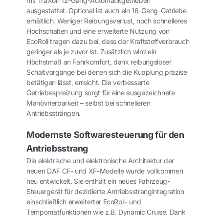
mit TraXon 12-Gang-Automatikgetrieben
ausgestattet. Optional ist auch ein 16-Gang-Getriebe
erhältlich. Weniger Reibungsverlust, noch schnelleres
Hochschalten und eine erweiterte Nutzung von
EcoRoll tragen dazu bei, dass der Kraftstoffverbrauch
geringer als je zuvor ist. Zusätzlich wird ein
Höchstmaß an Fahrkomfort, dank reibungsloser
Schaltvorgänge bei denen sich die Kupplung präzise
betätigen lässt, erreicht. Die verbesserte
Getriebespreizung sorgt für eine ausgezeichnete
Manövrierbarkeit – selbst bei schnelleren
Antriebssträngen.
Modernste Softwaresteuerung für den
Antriebsstrang
Die elektrische und elektronische Architektur der
neuen DAF CF- und XF-Modelle wurde vollkommen
neu entwickelt. Sie enthält ein neues Fahrzeug-
Steuergerät für dezidierte Antriebsstrangintegration
einschließlich erweiterter EcoRoll- und
Tempomatfunktionen wie z.B. Dynamic Cruise. Dank