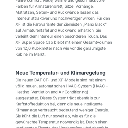
Fahrerkomfort. Neue, warme und geschmackvolle
Farben für Armaturenbrett, Sitze, Vorhänge,
Matratzen, Seiten- und Rückwände lassen das
Interieur attraktiver und hochwertiger wirken. Für den
XF ist die Farbvariante der Zierleisten „Piano Black“
auf Armaturentafel und Rückwand erhältlich. Sie
verleiht dem Interieur einen besonderen Touch. Das
XF Super Space Cab bleibt mit einem Gesamtvolumen
von 12,6 Kubikmeter nach wie vor die geräumigste
Kabine im Markt.
Neue Temperatur- und Klimaregelung
Die neuen DAF CF- und XF-Modelle sind mit einem
völlig neuen, automatischen HVAC-System (HVAC –
Heating, Ventilation and Air Conditioning)
ausgestattet. Dieses System trägt ebenfalls zur
Kraftstoffreduktion bei, denn die neue intelligente
Klimaanlage verbraucht bedeutend weniger Energie.
Sie kühlt die Luft nur soweit ab, wie es für die
gewünschte Temperatur notwendig ist. Durch einen
intelligenten Einsatz des Verdampfers wird ebenfalls