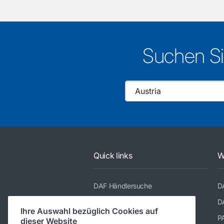
Suchen Si
Quick links
W
DAF Händlersuche
D
DAF Teile Webshop
D
Ihre Auswahl bezüglich Cookies auf
DAF Merchandising store
P
dieser Website