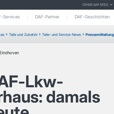
OTHER DAF SITES
-Services
DAF-Partner
DAF-Geschichten
ces
Teile und Zubehör
Teile- und Service-News
Pressemitteilung
Eindhoven
AF-Lkw-
rhaus: damals
eute