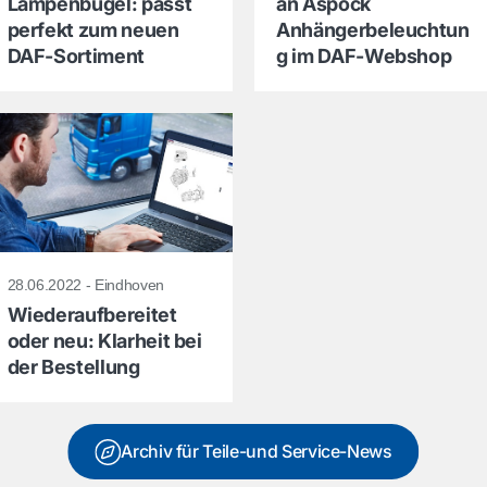
Lampenbügel: passt
an Aspöck
perfekt zum neuen
Anhängerbeleuchtun
DAF-Sortiment
g im DAF-Webshop
28.06.2022 - Eindhoven
Wiederaufbereitet
oder neu: Klarheit bei
der Bestellung
Archiv für Teile-und Service-News