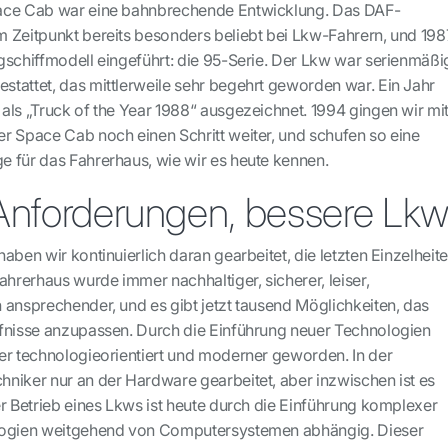
ace Cab war eine bahnbrechende Entwicklung. Das DAF-
 Zeitpunkt bereits besonders beliebt bei Lkw-Fahrern, und 198
gschiffmodell eingeführt: die 95-Serie. Der Lkw war serienmäßi
tattet, das mittlerweile sehr begehrt geworden war. Ein Jahr
als „Truck of the Year 1988“ ausgezeichnet. 1994 gingen wir mi
r Space Cab noch einen Schritt weiter, und schufen so eine
 für das Fahrerhaus, wie wir es heute kennen.
Anforderungen, bessere Lk
aben wir kontinuierlich daran gearbeitet, die letzten Einzelheit
ahrerhaus wurde immer nachhaltiger, sicherer, leiser,
 ansprechender, und es gibt jetzt tausend Möglichkeiten, das
fnisse anzupassen. Durch die Einführung neuer Technologien
er technologieorientiert und moderner geworden. In der
niker nur an der Hardware gearbeitet, aber inzwischen ist es
er Betrieb eines Lkws ist heute durch die Einführung komplexer
logien weitgehend von Computersystemen abhängig. Dieser